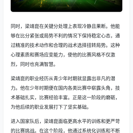
同时，梁靖崑在关键分处理上表现冷静且果断。他能
够在比分紧张或局势不利的情况下保持稳定心态，通
过精准的技术动作和合理的战术选择扭转局势。这种
心理素质和赛场应变能力，使他的比赛风格不仅激
烈，同时也充满智慧。
梁靖崑的职业经历从青少年时期就显露出非凡的潜
力。他在少年时期便在国内各类比赛中崭露头角，技
术基础扎实，比赛经验丰富。正是这一阶段的磨砺，
为他后续的职业发展打下了坚实基础。
进入国家队后，梁靖崑面临更高水平的训练和更严苛
的比赛挑战。在这个阶段，他通过系统化训练和不断