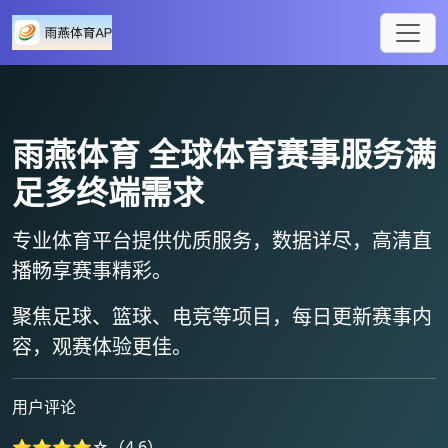
雨燕体育
全球体育赛事服务满
足多终端需求
专业体育平台提供优质服务，数据详尽，
高清直
播
畅享赛事精彩。
聚焦足球、篮球、电竞等项目，
每日更新赛事内
容
，观赛体验更佳。
用户评论
⭐⭐⭐⭐☆（4.6）