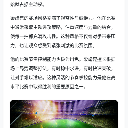
始就占据主动权。
梁靖崑的赛场风格充满了观赏性与威慑力。他在比赛
中通常采取主动进攻策略，注重速度与力量的结合，
使每一拍都充满攻击性。这种风格不仅给对手带来压
力，也让观众感受到紧张刺激的比赛氛围。
他的比赛节奏控制能力也极为出色。梁靖崑擅长根据
场上局势调整打法，有时稳中求进，有时快速突破，
让对手难以适应。这种灵活的节奏掌控能力是他在高
水平比赛中取得胜利的重要原因之一。