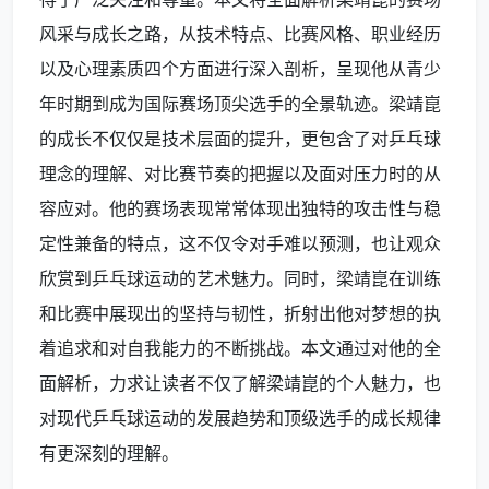
风采与成长之路，从技术特点、比赛风格、职业经历
以及心理素质四个方面进行深入剖析，呈现他从青少
年时期到成为国际赛场顶尖选手的全景轨迹。梁靖崑
的成长不仅仅是技术层面的提升，更包含了对乒乓球
理念的理解、对比赛节奏的把握以及面对压力时的从
容应对。他的赛场表现常常体现出独特的攻击性与稳
定性兼备的特点，这不仅令对手难以预测，也让观众
欣赏到乒乓球运动的艺术魅力。同时，梁靖崑在训练
和比赛中展现出的坚持与韧性，折射出他对梦想的执
着追求和对自我能力的不断挑战。本文通过对他的全
面解析，力求让读者不仅了解梁靖崑的个人魅力，也
对现代乒乓球运动的发展趋势和顶级选手的成长规律
有更深刻的理解。