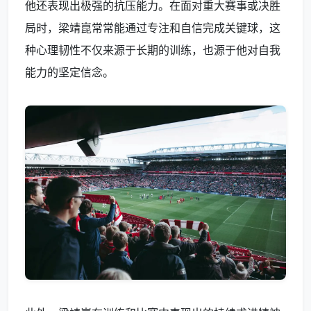
他还表现出极强的抗压能力。在面对重大赛事或决胜
局时，梁靖崑常常能通过专注和自信完成关键球，这
种心理韧性不仅来源于长期的训练，也源于他对自我
能力的坚定信念。