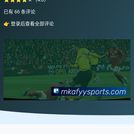
已有 66 条评论
👉 登录后查看全部评论