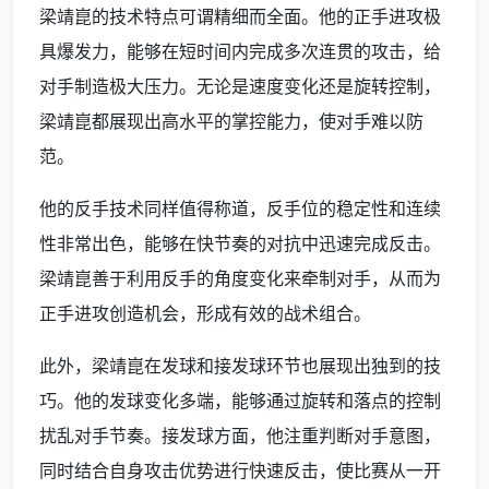
梁靖崑的技术特点可谓精细而全面。他的正手进攻极
具爆发力，能够在短时间内完成多次连贯的攻击，给
对手制造极大压力。无论是速度变化还是旋转控制，
梁靖崑都展现出高水平的掌控能力，使对手难以防
范。
他的反手技术同样值得称道，反手位的稳定性和连续
性非常出色，能够在快节奏的对抗中迅速完成反击。
梁靖崑善于利用反手的角度变化来牵制对手，从而为
正手进攻创造机会，形成有效的战术组合。
此外，梁靖崑在发球和接发球环节也展现出独到的技
巧。他的发球变化多端，能够通过旋转和落点的控制
扰乱对手节奏。接发球方面，他注重判断对手意图，
同时结合自身攻击优势进行快速反击，使比赛从一开