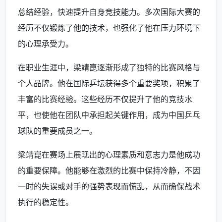
总结经验，快速提升自身竞技能力。多次国际大赛的
经历不仅锻炼了他的技术，也强化了他在压力环境下
的心理承受力。
在职业生涯中，梁靖崑逐渐形成了独特的比赛风格与
个人品牌。他在国际乒坛获得多个重要奖项，积累了
丰富的比赛经验。这些经历不仅提升了他的竞技水
平，也使他在团队中承担起关键作用，成为中国乒乓
球队的重要成员之一。
梁靖崑在赛场上展现出的心理素质和意志力是他成功
的重要保障。他能够在激烈的比赛中保持冷静，不因
一时的失误或对手的强势表现而慌乱，从而确保战术
执行的稳定性。